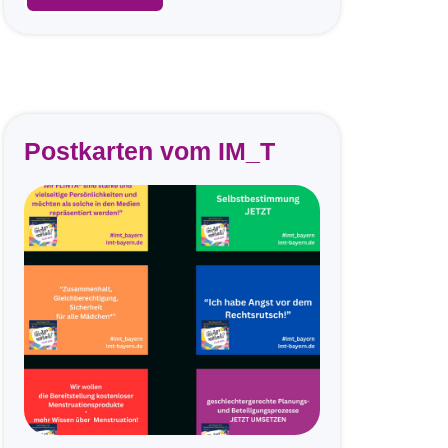
Postkarten vom IM_T